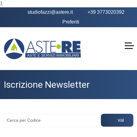
1
studiofazzi@astere.it
+39 3773020392
Preferiti
Iscrizione Newsletter
vai