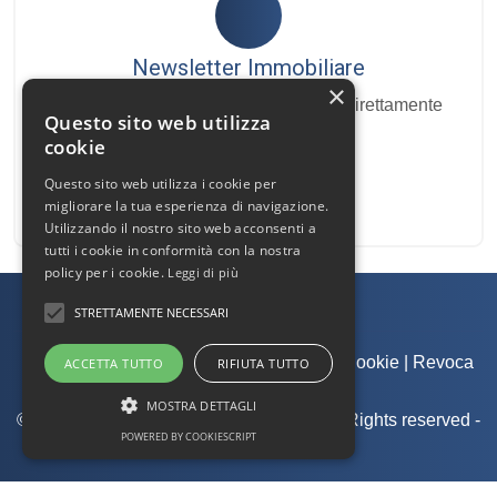
Newsletter Immobiliare
×
Ricevi le nostre proposte immobiliari direttamente
Questo sito web utilizza
nella tua email!
cookie
Questo sito web utilizza i cookie per
migliorare la tua esperienza di navigazione.
Utilizzando il nostro sito web acconsenti a
tutti i cookie in conformità con la nostra
policy per i cookie.
Leggi di più
STRETTAMENTE NECESSARI
Admin
|
Informativa Privacy
|
Informativa Cookie
|
Revoca
ACCETTA TUTTO
RIFIUTA TUTTO
Consensi
MOSTRA DETTAGLI
© Copyright 2026 - Sebastiano Fazzi - All Rights reserved -
POWERED BY COOKIESCRIPT
Part. IVA 02303230508
.