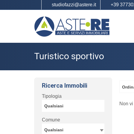
studiofazzi@astere.it
+39 37730
Turistico sportivo
Ricerca Immobili
Ordin
Tipologia
Non vi
Comune
Qualsiasi