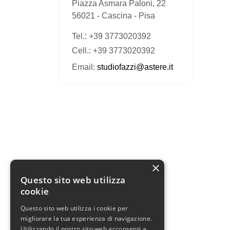
Piazza Asmara Paloni, 22
56021
-
Cascina
-
Pisa
Tel.:
+39 3773020392
Cell.: +39 3773020392
Email:
studiofazzi@astere.it
×
Questo sito web utilizza
cookie
Questo sito web utilizza i cookie per
migliorare la tua esperienza di navigazione.
Utilizzando il nostro sito web acconsenti a