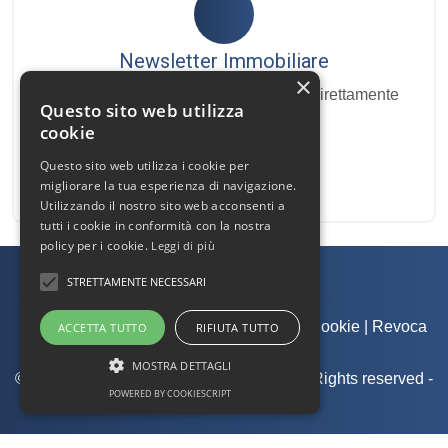
Newsletter Immobiliare
×
Ricevi le nostre proposte immobiliari direttamente
Questo sito web utilizza
nella tua email!
cookie
Questo sito web utilizza i cookie per
migliorare la tua esperienza di navigazione.
Utilizzando il nostro sito web acconsenti a
tutti i cookie in conformità con la nostra
policy per i cookie.
Leggi di più
STRETTAMENTE NECESSARI
Admin
|
Informativa Privacy
|
Informativa Cookie
|
Revoca
ACCETTA TUTTO
RIFIUTA TUTTO
Consensi
MOSTRA DETTAGLI
© Copyright 2026 - Sebastiano Fazzi - All Rights reserved -
POWERED BY COOKIESCRIPT
Part. IVA 02303230508
.